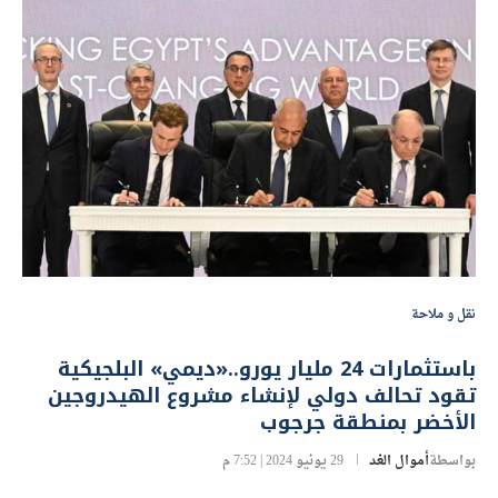
نقل و ملاحة
باستثمارات 24 مليار يورو..«ديمي» البلجيكية
تقود تحالف دولي لإنشاء مشروع الهيدروجين
الأخضر بمنطقة جرجوب
بواسطة
أموال الغد
29 يونيو 2024 | 7:52 م