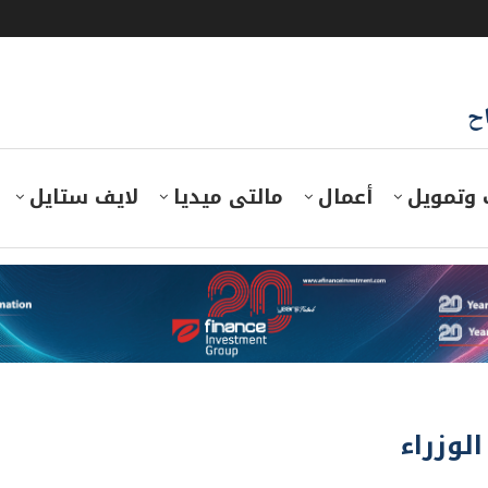
اح
 وتمويل
أعمال
مالتى ميديا
لايف ستايل
لوزراء