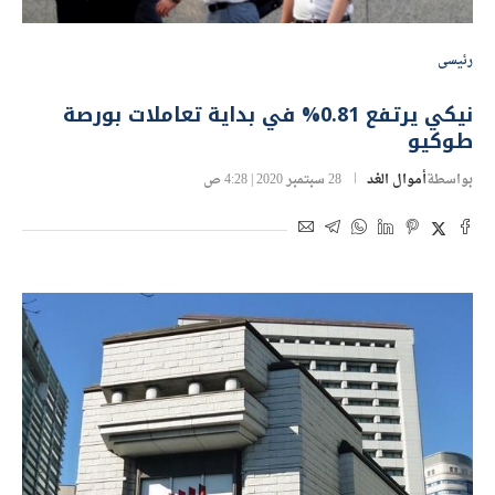
رئيسى
نيكي يرتفع 0.81% في بداية تعاملات بورصة
طوكيو
بواسطة
أموال الغد
28 سبتمبر 2020 | 4:28 ص