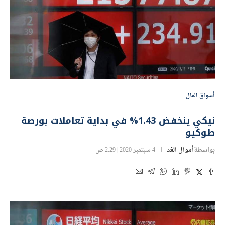
أسواق المال
نيكي ينخفض 1.43% في بداية تعاملات بورصة
طوكيو
بواسطة
أموال الغد
4 سبتمبر 2020 | 2:29 ص