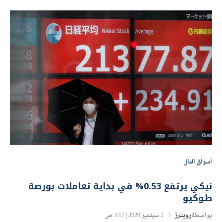
أسواق المال
نيكي يرتفع 0.53% في بداية تعاملات بورصة
طوكيو
بواسطة
رويترز
2 سبتمبر 2020 | 3:17 ص