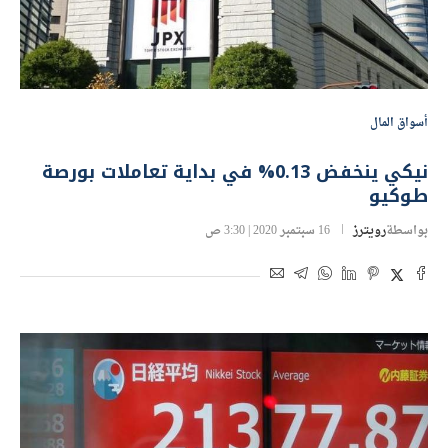
أسواق المال
نيكي ينخفض 0.13% في بداية تعاملات بورصة
طوكيو
بواسطة
رويترز
16 سبتمبر 2020 | 3:30 ص