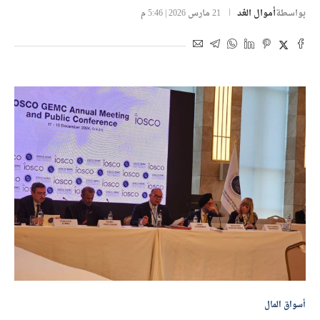
بواسطة
أموال الغد
21 مارس 2026 | 5:46 م
أسواق المال