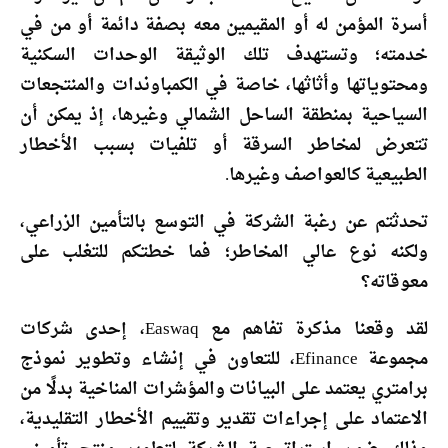
أسرة المؤمن له أو المقيمين معه بصفة دائمة أو من في
خدمته؛ وتستهدف تلك الوثيقة الوحدات السكنية
ومحتوياتها وأثاثها، خاصة في الكمباوندات والمنتجعات
السياحية بمنطقة الساحل الشمالي وغيرها، إذ يمكن أن
تتعرض لمخاطر السرقة أو تلفيات بسبب الأخطار
الطبيعية كالعواصف وغيرها.
تحدثتم عن رغبة الشركة في التوسع بالتأمين الزراعي،
ولكنه نوع عالي المخاطر؛ فما خطتكم للتغلب على
معوقاته؟
لقد وقعنا مذكرة تفاهم مع Easwaq، إحدى شركات
مجموعة Efinance، للتعاون في إنشاء وتطوير نموذج
برامتري يعتمد على البيانات والمؤشرات المناخية بدلًا من
الاعتماد على إجراءات تقدير وتقييم الأخطار التقليدية،