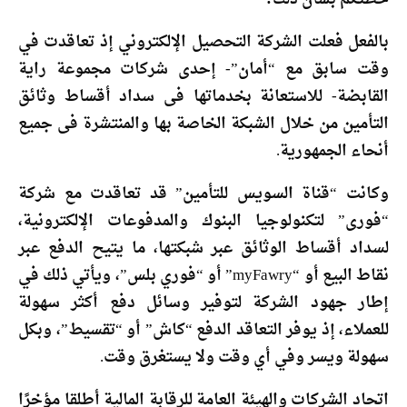
بالفعل فعلت الشركة التحصيل الإلكتروني إذ تعاقدت في
وقت سابق مع “أمان”- إحدى شركات مجموعة راية
القابضة- للاستعانة بخدماتها فى سداد أقساط وثائق
التأمين من خلال الشبكة الخاصة بها والمنتشرة فى جميع
أنحاء الجمهورية.
وكانت “قناة السويس للتأمين” قد تعاقدت مع شركة
“فورى” لتكنولوجيا البنوك والمدفوعات الإلكترونية،
لسداد أقساط الوثائق عبر شبكتها، ما يتيح الدفع عبر
نقاط البيع أو “myFawry” أو “فوري بلس”، ويأتي ذلك في
إطار جهود الشركة لتوفير وسائل دفع أكثر سهولة
للعملاء، إذ يوفر التعاقد الدفع “كاش” أو “تقسيط”، وبكل
سهولة ويسر وفي أي وقت ولا يستغرق وقت.
اتحاد الشركات والهيئة العامة للرقابة المالية أطلقا مؤخرًا