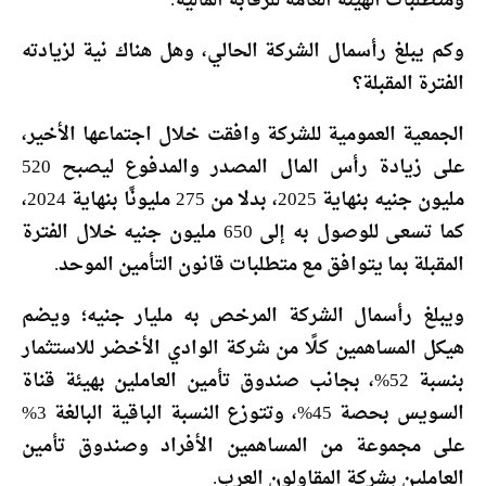
ومتطلبات الهيئة العامة للرقابة المالية.
وكم يبلغ رأسمال الشركة الحالي، وهل هناك نية لزيادته
الفترة المقبلة؟
الجمعية العمومية للشركة وافقت خلال اجتماعها الأخير،
على زيادة رأس المال المصدر والمدفوع ليصبح 520
مليون جنيه بنهاية 2025، بدلا من 275 مليونًا بنهاية 2024،
كما تسعى للوصول به إلى 650 مليون جنيه خلال الفترة
المقبلة بما يتوافق مع متطلبات قانون التأمين الموحد.
ويبلغ رأسمال الشركة المرخص به مليار جنيه؛ ويضم
هيكل المساهمين كلًا من شركة الوادي الأخضر للاستثمار
بنسبة 52%، بجانب صندوق تأمين العاملين بهيئة قناة
السويس بحصة 45%، وتتوزع النسبة الباقية البالغة 3%
على مجموعة من المساهمين الأفراد وصندوق تأمين
العاملين بشركة المقاولون العرب.