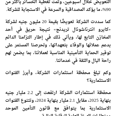
التعويض خلال أسبوعين، وتمت تغطية الخسائر بأكثر من
90%، ما يؤكد المصداقية والسرعة في الاستجابة للشركة.
كما سددت الشركة تعويضًا بقيمة 20 مليون جنيه لشركة
«كايرو انترناشونال تريدنج» نتيجة حريق في أحد
المخازن التابع لها، ويأتي ذلك في إطار التزامنا الدائم
بدعم عملائها والوفاء بتعهداتها، ولحرصنا المستمر على
توفير الحماية التأمينية المناسبة لعملائنا، بما يضمن لهم
راحة البال والثقة في خدماتنا.
وكم تبلغ محفظة استثمارات الشركة، وأبرز القنوات
الاستثمارية؟
محفظة استثمارات الشركة ارتفعت إلى 2.2 مليار جنيه
بنهاية 2025، مقابل 2.1 مليار بنهاية 2024، وتتنوع القنوات
الاستثمارية بما يتوافق مع قانون التأمين الموحد