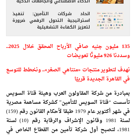
الذكاء الاصطناعي والجامعات الذكية
اتحاد شركات التأمين: تنفيذ
استراتيجية التحول الرقمي ضرورة
لتعزيز الكفاءة التشغيلية
135 مليون جنيه صافي الأرباح المحقق خلال 2025..
وسددنا 926 مليونًا تعويضات
نهدف لتطوير منتجات «متناهي الصغر».. ونخطط للتوسع
في القاهرة الجديدة قريبًا
بمبادرة من شركة المقاولون العرب وهيئة قناة السويس
تأسست “قناة السويس للتأمين” كشركة مساهمة مصرية
في شهر أكتوبر عام 1979 طبقا لأحكام القانون رقم (159)
لسنة 1981 وقانون الإشراف والرقابة رقم (10) لسنة
1981، لتصبح أول شركة تأمين من القطاع الخاص في