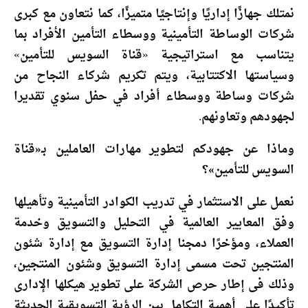
نمتلك جهازًا إداريًا وإنتاجيًا متميزًا، كما نتعاون مع كبرى
شركات الوساطة التأمينية ووسطاء التأمين الأفراد بما
يتناسب مع استراتيجية «قناة السويس للتأمين»
وسياستها الاكتتابية، ويتم تكريم شركاء النجاح من
شركات وساطة ووسطاء أفراد في حفل سنوي تقديرا
لجهودهم وتعاونهم.
وماذا عن جهودكم لتطوير مهارات العاملين بـ«قناة
السويس للتأمين»؟
نعمل على الاستثمار في تدريب الكوادر التأمينية وتأهيلها
وفق المعايير العالمية في التحليل والتسويق وخدمة
العملاء، ومؤخرًا دمجنا إدارة التسويق مع إدارة شئون
المنتجين تحت مسمى إدارة التسويق وشئون المنتجين،
وذلك فى إطار حرص الشركة على تطوير هيكلها الإدارى
تأكيدًا على أهمية التكامل بين الرؤية التسويقية الحديثة