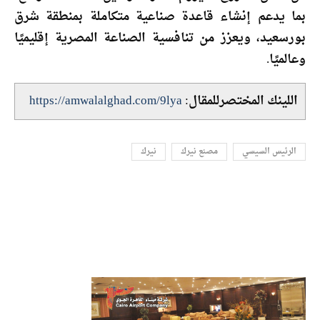
بما يدعم إنشاء قاعدة صناعية متكاملة بمنطقة شرق
بورسعيد، ويعزز من تنافسية الصناعة المصرية إقليميًا
وعالميًا.
اللينك المختصرللمقال:
https://amwalalghad.com/9lya
الرئيس السيسي
مصنع نيرك
نيرك