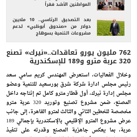
المواطنين الأشد فقراً
بعد التصديق الرئاسي.. 10 ملايين
دولار من «صندوق أبوظبي» لدعم
مشروعات التنمية بسوهاج
762 مليون يورو تعاقدات..«نيرك» تصنع
320 عربة مترو و189 للإسكندرية
وخلال الفعاليات، استعرض المهندس كريم سامي سعد
رئيس مجلس ادارة شركة شرق بورسعيد للتنمية وعضو
مجلس إدارة نيرك، أول قطار مترو كامل تم إنتاجه داخل
المصنع، ضمن مشروع تصنيع وتوريد 320 عربة مترو
مخصصة للخطين الثاني والثالث لمترو القاهرة، إلى جانب
عرض مشروع المترو الإقليمي بالإسكندرية بإجمالي 189
عربة، بما يعكس جاهزية المصنع وقدرته على تنفيذ