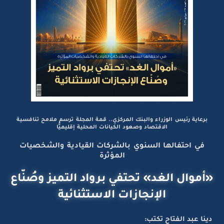
برعاية رئيس الوزراء والبنك المركزي.. قمة المجلة ترسم ملامح تنافسية
الاقتصاد وصعود الكيانات المحلية إقليميًّا
في احتفالها السنوي بالشركات القيادية والشخصيات
المؤثرة
«أموال الغد» تحتفي برواد التميز وصُنّاع
الإنجازات الاستثنائية
دينا عبد الفتاح تكتب: