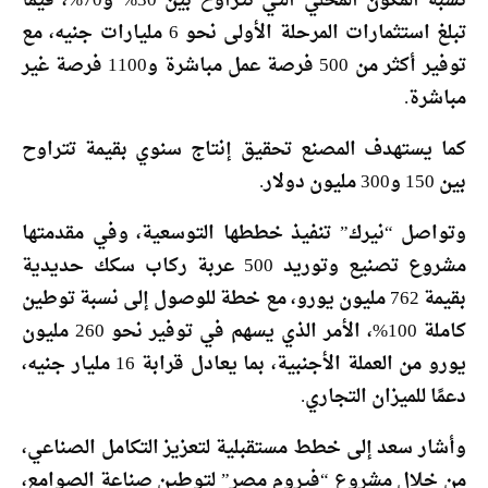
نسبة المكون المحلي التي تتراوح بين 30% و70%، فيما
تبلغ استثمارات المرحلة الأولى نحو 6 مليارات جنيه، مع
توفير أكثر من 500 فرصة عمل مباشرة و1100 فرصة غير
مباشرة.
كما يستهدف المصنع تحقيق إنتاج سنوي بقيمة تتراوح
بين 150 و300 مليون دولار.
وتواصل “نيرك” تنفيذ خططها التوسعية، وفي مقدمتها
مشروع تصنيع وتوريد 500 عربة ركاب سكك حديدية
بقيمة 762 مليون يورو، مع خطة للوصول إلى نسبة توطين
كاملة 100%، الأمر الذي يسهم في توفير نحو 260 مليون
يورو من العملة الأجنبية، بما يعادل قرابة 16 مليار جنيه،
دعمًا للميزان التجاري.
وأشار سعد إلى خطط مستقبلية لتعزيز التكامل الصناعي،
من خلال مشروع “فيروم مصر” لتوطين صناعة الصوامع،