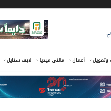
اح
 وتمويل
أعمال
مالتى ميديا
لايف ستايل
لاتحاد الأوروبي الجهود