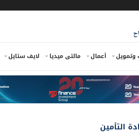
اح
 وتمويل
أعمال
مالتى ميديا
لايف ستايل
ة التأمين