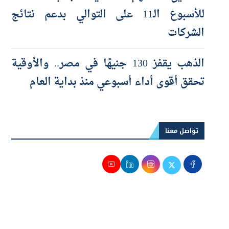
صناديق الأسهم العالمية تجذب تدفقات
للأسبوع الـ11 على التوالي بدعم نتائج
الشركات
الذهب يقفز 130 جنيهًا في مصر.. والأوقية
تحقق أقوى أداء أسبوعي منذ بداية العام
تواصل معنا