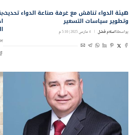
صحة ودواء
صح
هيئة الدواء تناقش مع غرفة صناعة الدواء تحديث
بن
وتطوير سياسات التسعير
اح
ا
بواسطة
اسلام فضل
4 مارس 2025 | 5:10 م
بو