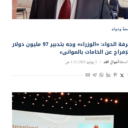
ة ودواء
غرفة الدواء: «الوزراء» وجه بتدبير 97 مليون دولار
إفراج عن الخامات بالموانىء
اسطة
أموال الغد
5 يوليو 2023 | 1:13 ص