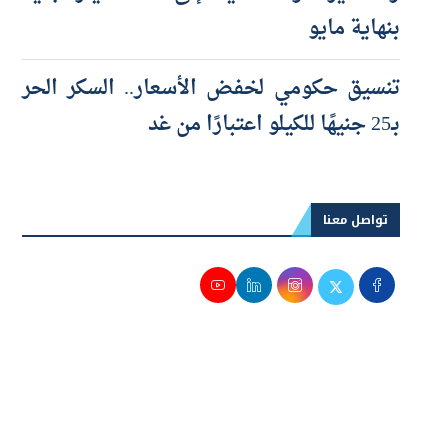
والصغيرة والمتناهية إلى 100 مليار جنيه
بنهاية مايو
تنسيق حكومي لخفض الأسعار.. السكر الحر
بـ25 جنيهًا للكيلو اعتبارًا من غد
تواصل معنا