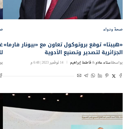
صحة ودواء
صح
«هيبتا» توقع بروتوكول تعاون مع «بيونار فارما»
الجزائرية لتصدير وتصنيع الأدوية
لل
بواسطة
سناء علام
&
فاطمة إبراهيم
14 نوفمبر 2023 | 6:48 م
بو