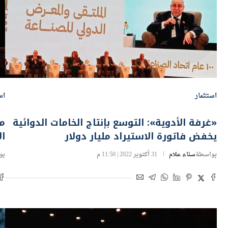
استثمار
اس
«غرفة الأدوية»: التوسع بإنتاج الخامات الدوائية
مح
يخفض فاتورة الاستيراد مليار دولار
الأدو
بواسطة
سناء علام
31 أكتوبر 2022 | 11:50 م
بو