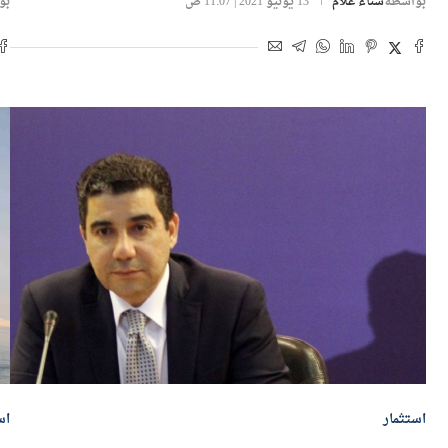
بواسطة
سناء علام
13 يونيو 2021 | 11:07 ص
بو
استثمار
اس