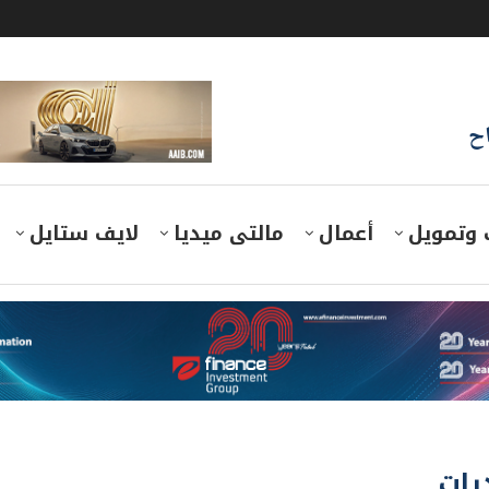
اح
 وتمويل
أعمال
مالتى ميديا
لايف ستايل
رات