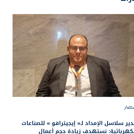
تثمار
ير سلاسل الإمداد لـ« إيجيترافو » للصناعات
كهربائية: نستهدف زيادة حجم أعمال