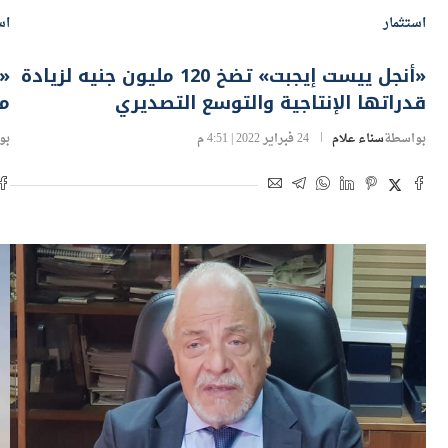
استثمار
اس
«أنجل ييست إيجبت» تضخ 120 مليون جنيه لزيادة
قدراتها الإنتاجية والتوسع التصديري
مل
بواسطة
سناء علام
24 فبراير 2022 | 4:51 م
بو