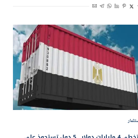
تثمار
تتخطى 4 مليارات دولار.. 5 دول تستحوذ على