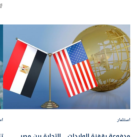
استثمار
اس
مدفوعة بقفزة الواردات .. التجارة بين مصر