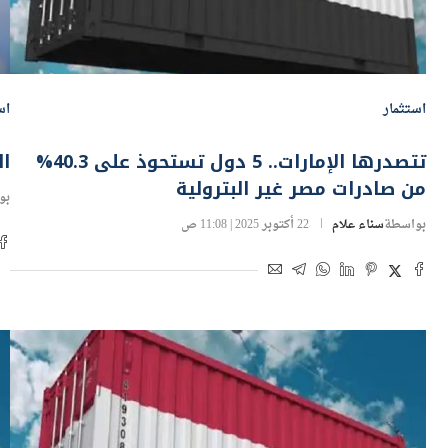
استثمار
اس
تتصدرها الإمارات.. 5 دول تستحوذ على 40.3%
ال
من صادرات مصر غير البترولية
بو
بواسطة
سناء علام
22 أكتوبر 2025 | 11:08 ص