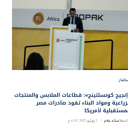
تثمار
نجيج كونسلتينج»: قطاعات الملابس والمنتجات
زراعية ومواد البناء تقود صادرات مصر
مستقبلية لأمريكا
اسطة
سناء علام
2 يونيو 2025 | 4:19 م