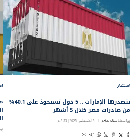
استثمار
اس
تتصدرها الإمارات .. 5 دول تستحوذ على 40.1%
«إ
من صادرات مصر خلال 5 أشهر
ال
ال
بواسطة
سناء علام
5 أغسطس 2025 | 5:53 م
بو