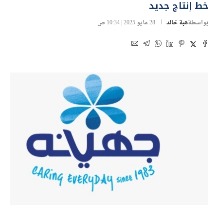
البورصة المصرية
«جهينة» تقترض 1.9 مليار جنيه لتمويل شراء
خط إنتاج جديد
بواسطة
هبة خالد
28 مايو 2025 | 10:34 ص