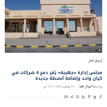
أسواق المال
مجلس إدارة «جهينة» يٌقر دمج 4 شركات في
كيان واحد وإضافة أنشطة جديدة