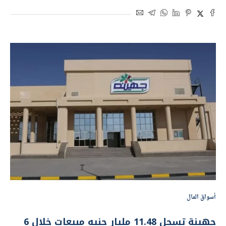
مبيعات «جهينة» ترتفع إلى 18.33 مليار جنيه
بنهاية سبتمبر
بواسطة
أموال الغد
17 نوفمبر 2024 | 12:57 م