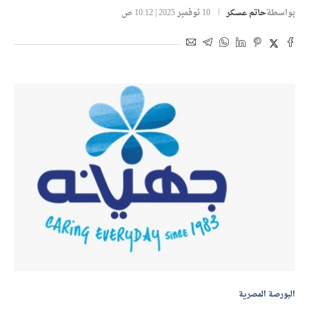
أسواق المال
جهينة تحقق 1.27 مليار جنيه أرباحًا خلال 9
أشهر بتراجع 48% رغم نمو المبيعات
بواسطة
حاتم عسكر
10 نوفمبر 2025 | 10:12 ص