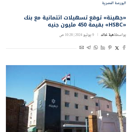
البورصة المصرية
«جهينة» توقع تسهيلات ائتمانية مع بنك
«HSBC» بقيمة 450 مليون جنيه
بواسطة
هبة خالد
9 يونيو 2024 | 10:28 ص