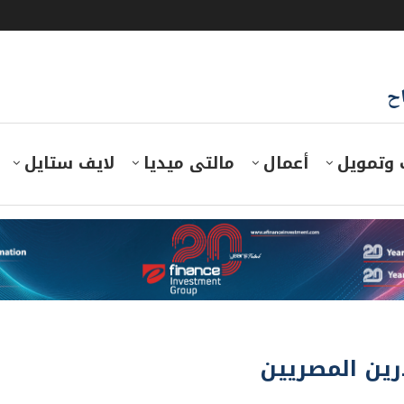
اح
 وتمويل
أعمال
مالتى ميديا
لايف ستايل
ين المصريين