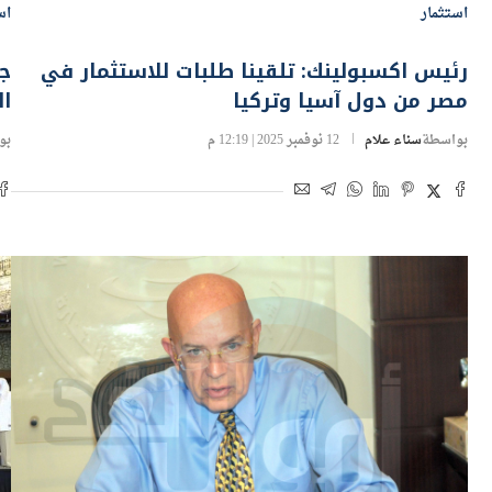
استثمار
اس
رئيس اكسبولينك: تلقينا طلبات للاستثمار في
جم
مصر من دول آسيا وتركيا
ال
بواسطة
سناء علام
12 نوفمبر 2025 | 12:19 م
بو