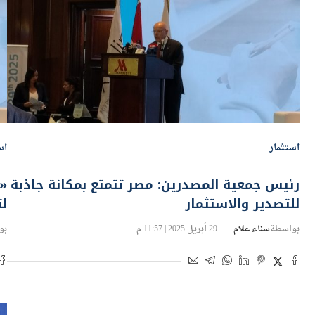
استثمار
اس
رئيس جمعية المصدرين: مصر تتمتع بمكانة جاذبة
«
للتصدير والاستثمار
لت
بواسطة
سناء علام
29 أبريل 2025 | 11:57 م
بو