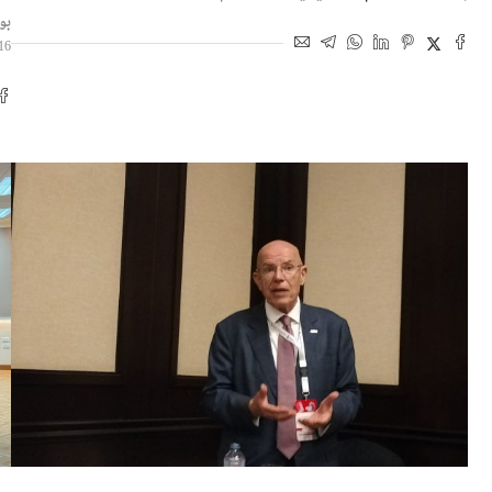
لل
بواسطة
سناء علام
15 يونيو 2026 | 6:56 م
بو
16 ديسمبر 2025 | :05