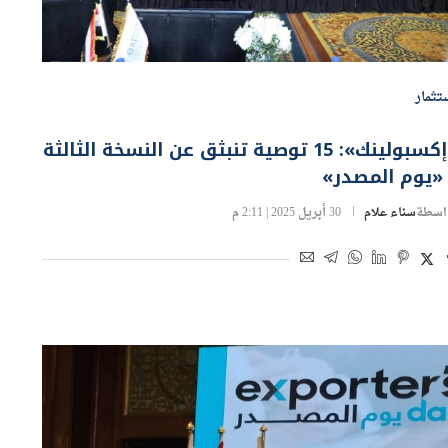
تثمار
«إكسبولينك»: 15 توصية تنبثق عن النسخة الثالثة
 «يوم المصدر»
اسطة
سناء علام
30 أبريل 2025 | 2:11 م