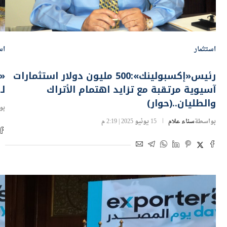
استثمار
اس
رئيس«إكسبولينك»:500 مليون دولار استثمارات
آسيوية مرتقبة مع تزايد اهتمام الأتراك
لـ
والطليان..(حوار)
بو
بواسطة
سناء علام
15 يونيو 2025 | 2:19 م