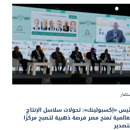
تثمار
يس «إكسبولينك»: تحولات سلاسل الإنتاج
عالمية تمنح مصر فرصة ذهبية لتصبح مركزًا