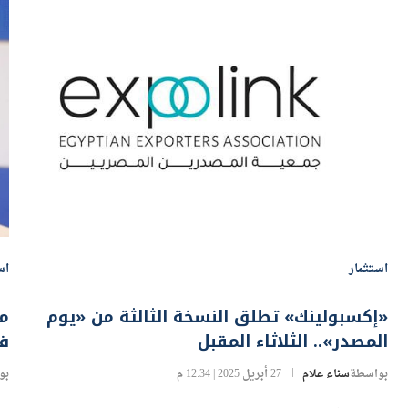
استثمار
اس
«إكسبولينك» تطلق النسخة الثالثة من «يوم
المصدر».. الثلاثاء المقبل
فر
بواسطة
سناء علام
27 أبريل 2025 | 12:34 م
بو