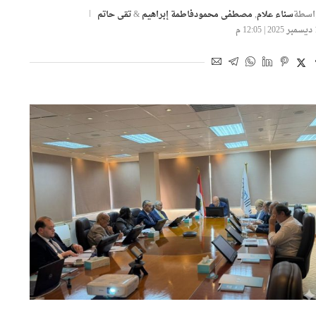
تصدير
اسطة
سناء علام
,
مصطفى محمود
فاطمة إبراهيم
&
تقى حاتم
12 م