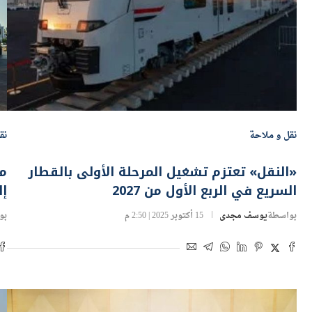
نقل و ملاحة
نق
«النقل» تعتزم تشغيل المرحلة الأولى بالقطار
مص
السريع في الربع الأول من 2027
إل
بواسطة
يوسف مجدى
15 أكتوبر 2025 | 2:50 م
بو