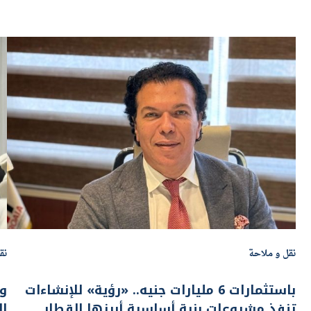
نقل و ملاحة
نق
باستثمارات 6 مليارات جنيه.. «رؤية» للإنشاءات
وز
تنفذ مشروعات بنية أساسية أبرزها القطار
ال