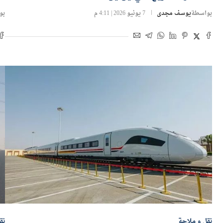
بواسطة
يوسف مجدى
7 يونيو 2026 | 4:11 م
بو
نقل و ملاحة
نق