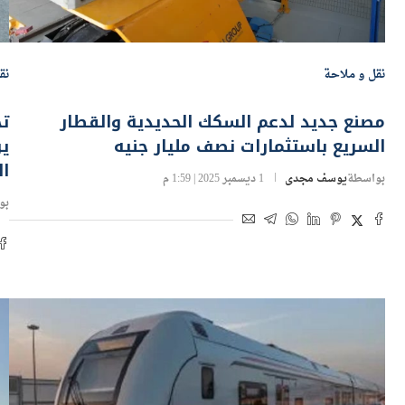
نقل و ملاحة
نق
مصنع جديد لدعم السكك الحديدية والقطار
تح
السريع باستثمارات نصف مليار جنيه
يو
ال
بواسطة
يوسف مجدى
1 ديسمبر 2025 | 1:59 م
بو