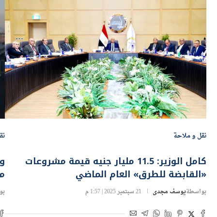
نقل و ملاحة
نق
كامل الوزير: 11.5 مليار جنيه قيمة مشروعات
وز
«القابضة للطرق» العام الماضي
من
بواسطة
يوسف مجدى
21 سبتمبر 2025 | 1:57 م
بو