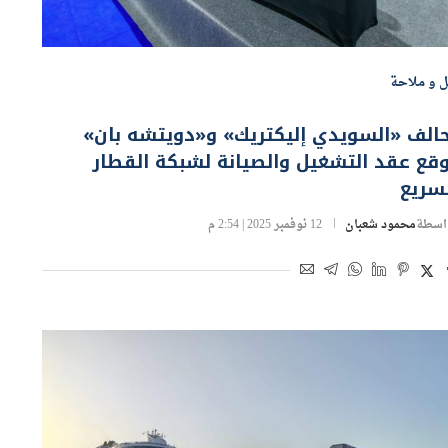
ل و ملاحة
الف «السويدي إليكتريك» و«دويتشه بان»
قع عقد التشغيل والصيانة لشبكة القطار
سريع
اسطة
محمود شعبان
12 نوفمبر 2025 | 2:54 م