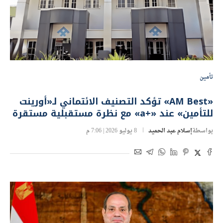
تأمين
«AM Best» تؤكد التصنيف الائتماني لـ«أورينت
للتأمين» عند «+a» مع نظرة مستقبلية مستقرة
بواسطة
إسلام عبد الحميد
8 يوليو 2026 | 7:06 م