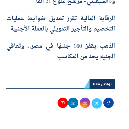
و«EGX30» يستهدف 56 ألف نقطة
و«السبعيني» مرشح لبلوغ 21 ألفًا
الرقابة المالية تقرر تعديل ضوابط عمليات
التخصيم والتأجير التمويلي بالعملة الأجنبية
الذهب يقفز 160 جنيهًا في مصر.. وتعافي
الجنيه يحد من المكاسب
تواصل معنا