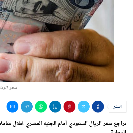
سعر-الريا
النشر