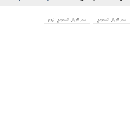
اللينك المختصرللمقال:
https://amwalalghad.com/wiil
سعر الريال السعودي
سعر الريال السعودي اليوم