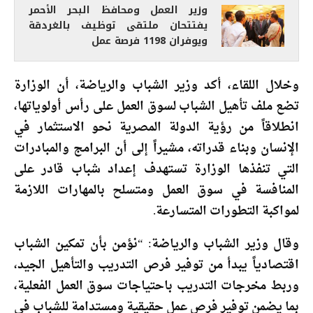
وزير العمل ومحافظ البحر الأحمر
يفتتحان ملتقى توظيف بالغردقة
ويوفران 1198 فرصة عمل
وخلال اللقاء، أكد وزير الشباب والرياضة، أن الوزارة
تضع ملف تأهيل الشباب لسوق العمل على رأس أولوياتها،
انطلاقاً من رؤية الدولة المصرية نحو الاستثمار في
الإنسان وبناء قدراته، مشيراً إلى أن البرامج والمبادرات
التي تنفذها الوزارة تستهدف إعداد شباب قادر على
المنافسة في سوق العمل ومتسلح بالمهارات اللازمة
لمواكبة التطورات المتسارعة.
وقال وزير الشباب والرياضة: “نؤمن بأن تمكين الشباب
اقتصادياً يبدأ من توفير فرص التدريب والتأهيل الجيد،
وربط مخرجات التدريب باحتياجات سوق العمل الفعلية،
بما يضمن توفير فرص عمل حقيقية ومستدامة للشباب في