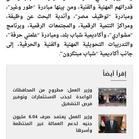
قدراتهم المهنية والفنية، ومن بينها مبادرة “طور وغير”،
ومبادرة “توظيف مصر”، وأندية البحث عن وظيفة،
ومراكز التنمية الرقمية، والمجتمعات الرقمية، وبرنامج
“مشواري”، وأكاديمية شباب بلد، ومبادرة “علمني حرفة”،
والتدريبات التحويلية المهنية والفنية والحرفية، إلى
جانب أكاديمية “شباب مبتكرون”.
إقرأ أيضاً
وزير العمل: مطروح من المحافظات
الواعدة لجذب الاستثمارات وتوفير
فرص التشغيل
وزير العمل يعتمد صرف 6.04 مليون
جنيه لدعم العمالة غير المنتظمة
وأسرها