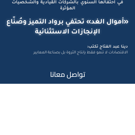
في احتفالها السنوي بالشركات القيادية والشخصيات
المؤثرة
«أموال الغد» تحتفي برواد التميز وصُنّاع
الإنجازات الاستثنائية
دينا عبد الفتاح تكتب:
الاقتصادات لا تنمو فقط بإنتاج الثروة بل بصناعة المعايير
تواصل معانا
Amwal Al Ghad – ©2026 All Right Reserved. Designed and
Developed by
Exlnt Communications