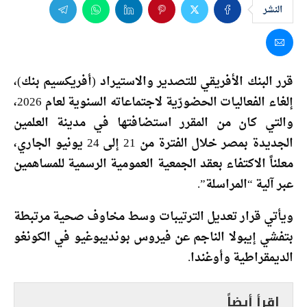
النشر
قرر البنك الأفريقي للتصدير والاستيراد (أفريكسيم بنك)،
إلغاء الفعاليات الحضورّية لاجتماعاته السنوية لعام 2026،
والتي كان من المقرر استضافتها في مدينة العلمين
الجديدة بمصر خلال الفترة من 21 إلى 24 يونيو الجاري،
معلناً الاكتفاء بعقد الجمعية العمومية الرسمية للمساهمين
عبر آلية “المراسلة”.
ويأتي قرار تعديل الترتيبات وسط مخاوف صحية مرتبطة
بتفشي إيبولا الناجم عن فيروس بونديبوغيو في الكونغو
الديمقراطية وأوغندا.
إقرأ أيضاً