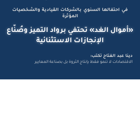
في احتفالها السنوي بالشركات القيادية والشخصيات
المؤثرة
«أموال الغد» تحتفي برواد التميز وصُنّاع
الإنجازات الاستثنائية
دينا عبد الفتاح تكتب:
الاقتصادات لا تنمو فقط بإنتاج الثروة بل بصناعة المعايير
تواصل معانا
Amwal Al Ghad – ©2026 All Right Reserved. Designed and