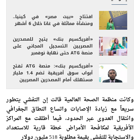
افتتاح «بيت مصر» في كينيا..
ومنشأة مماثلة في غانا خلال 6 أشهر
«أفريكسيم بنك» يتيح للمصدرين
المصريين التسجيل المجاني على
منصة ATG حتى نهاية نوفمبر
«أفريكسيم بنك»: منصة ATG تفتح
أبواب سوق أفريقية تضم 1.4 مليار
مستهلك أمام المصدرين المصريين
وكانت منظمة الصحة العالمية قالت إن التفشي يتطور
سريعاً مع زيادة الإصابات واتساع النطاق الجغرافي
وانتقال العدوى عبر الحدود، فيما أطلقت مع المراكز
الأفريقية لمكافحة الأمراض خطة قارية للاستعداد
والاستجابة للتفشي بقيمة مطلوبة 518 مليون دولار