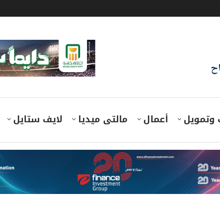
اح
 وتمويل
أعمال
مالتى ميديا
لايف ستايل
بة البريطانية في تطوير