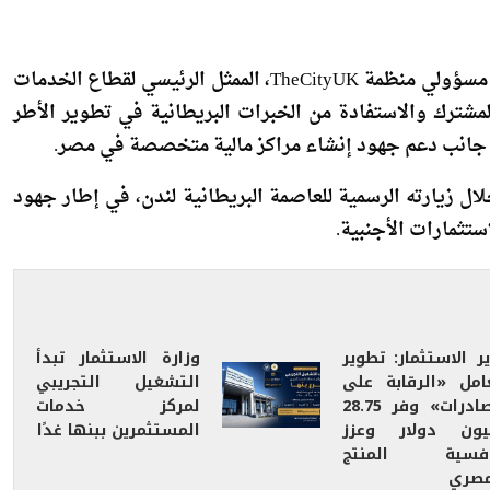
بحث د. محمد فريد ، وزير الاستثمار والتجارة الخارجية، مع مسؤولي منظمة TheCityUK، الممثل الرئيسي لقطاع الخدمات
المشترك والاستفادة من الخبرات البريطانية في تطوير الأطر
إلى جانب دعم جهود إنشاء مراكز مالية متخصصة في مصر.
ال زيارته الرسمية للعاصمة البريطانية لندن، في إطار جهود
ستثمارات الأجنبية.
ر الاستثمار: تطوير
وزارة الاستثمار تبدأ
امل «الرقابة على
التشغيل التجريبي
الصادرات» وفر 28.75
لمركز خدمات
يون دولار وعزز
المستثمرين ببنها غدًا
افسية المنتج
مصري