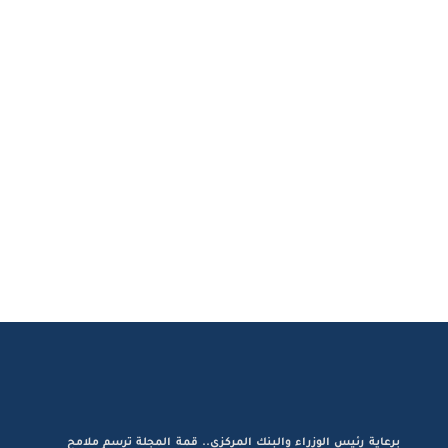
برعاية رئيس الوزراء والبنك المركزي.. قمة المجلة ترسم ملامح
تنافسية الاقتصاد وصعود الكيانات المحلية إقليميًّا