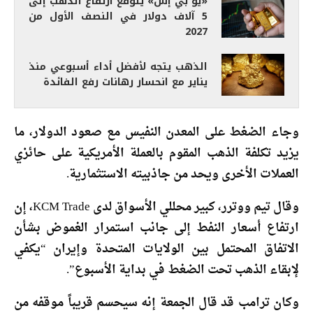
«يو بي إس» يتوقع ارتفاع الذهب إلى
5 آلاف دولار في النصف الأول من
2027
الذهب يتجه لأفضل أداء أسبوعي منذ
يناير مع انحسار رهانات رفع الفائدة
وجاء الضغط على المعدن النفيس مع صعود الدولار، ما
يزيد تكلفة الذهب المقوم بالعملة الأمريكية على حائزي
العملات الأخرى ويحد من جاذبيته الاستثمارية.
وقال تيم ووترر، كبير محللي الأسواق لدى KCM Trade، إن
ارتفاع أسعار النفط إلى جانب استمرار الغموض بشأن
الاتفاق المحتمل بين الولايات المتحدة وإيران “يكفي
لإبقاء الذهب تحت الضغط في بداية الأسبوع”.
وكان ترامب قد قال الجمعة إنه سيحسم قريباً موقفه من