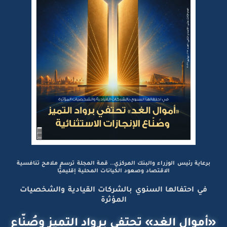
برعاية رئيس الوزراء والبنك المركزي.. قمة المجلة ترسم ملامح تنافسية
الاقتصاد وصعود الكيانات المحلية إقليميًّا
في احتفالها السنوي بالشركات القيادية والشخصيات
المؤثرة
«أموال الغد» تحتفي برواد التميز وصُنّاع