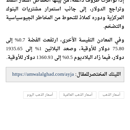
إذا توافرت ظروف داعمة، من بينها انخفاض أسعار النفط
وتراجع الدولار، إلى جانب استمرار مشتريات البنوك
المركزية ودوره كملاذ للتحوط من المخاطر الجيوسياسية
والتضخم.
وفي المعادن النفيسة الأخرى، ارتفعت الفضة 0.7% إلى
75.80 دولار للأوقية، وصعد البلاتين 1% إلى 1935.65
دولار، فيما زاد البلاديوم 0.5% إلى 1360.93 دولار للأوقية.
اللينك المختصرللمقال:
https://amwalalghad.com/ayja
أسعار الذهب
أسعار الذهب العالمية
أسعار الذهب اليوم