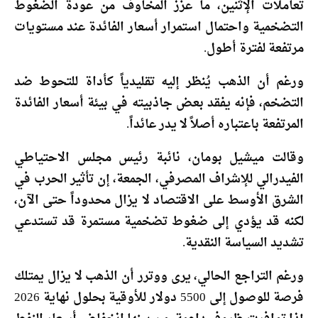
تعاملات الإثنين، ما عزز المخاوف من عودة الضغوط
التضخمية واحتمال استمرار أسعار الفائدة عند مستويات
مرتفعة لفترة أطول.
ورغم أن الذهب يُنظر إليه تقليدياً كأداة للتحوط ضد
التضخم، فإنه يفقد بعض جاذبيته في بيئة أسعار الفائدة
المرتفعة باعتباره أصلاً لا يدر عائداً.
وقالت ميشيل بومان، نائبة رئيس مجلس الاحتياطي
الفيدرالي للإشراف المصرفي، الجمعة، إن تأثير الحرب في
الشرق الأوسط على الاقتصاد لا يزال محدوداً حتى الآن،
لكنه قد يؤدي إلى ضغوط تضخمية مستمرة قد تستدعي
تشديد السياسة النقدية.
ورغم التراجع الحالي، يرى ووترر أن الذهب لا يزال يمتلك
فرصة للوصول إلى 5500 دولار للأوقية بحلول نهاية 2026