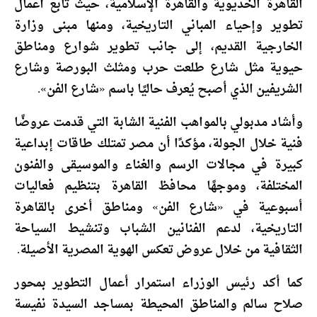
القاهرة الخديوية والقاهرة الإسلامية، حيث تابع أعمال
تطوير وإحياء المباني التاريخية، ومنها مبنى وزارة
الخارجية القديم، إلى جانب تطوير شوارع ومناطق
حيوية مثل شارع طلعت حرب ومثلث البورصة وشارع
الشريفين الذي أصبح يُعرف حاليًا باسم «شارع الفن».
وأشاد مدبولي بالمواهب الفنية الشابة التي قدمت عروضًا
فنية خلال الجولة، مؤكدًا أن مصر تمتلك طاقات إبداعية
كبيرة في مجالات الرسم والغناء والموسيقى والفنون
المختلفة، وموجهًا محافظ القاهرة بتنظيم فعاليات
أسبوعية في «شارع الفن» ومناطق أخرى بالقاهرة
التاريخية، لدعم الفنانين الشباب وتنشيط السياحة
الثقافية من خلال عروض تعكس الهوية المصرية الأصيلة.
كما أكد رئيس الوزراء استمرار أعمال التطوير بمحور
صلاح سالم والمناطق المحيطة بمساجد السيدة نفيسة