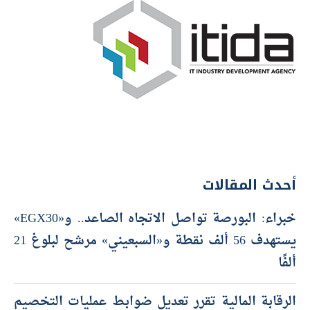
أحدث المقالات
خبراء: البورصة تواصل الاتجاه الصاعد.. و«EGX30»
يستهدف 56 ألف نقطة و«السبعيني» مرشح لبلوغ 21
ألفًا
الرقابة المالية تقرر تعديل ضوابط عمليات التخصيم