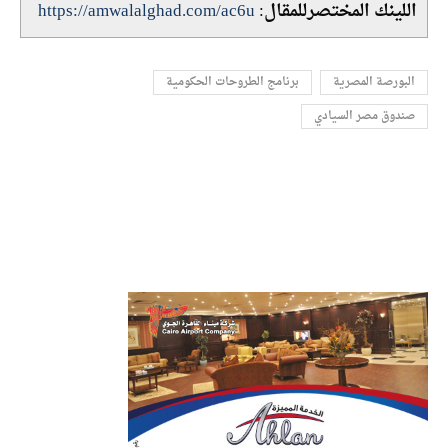
اللينك المختصرللمقال:
https://amwalalghad.com/ac6u
البورصة المصرية
برنامج الطروحات الحكومية
صندوق مصر السيادي