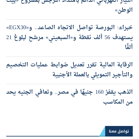
التيار الكهربائي الدائم بامتداد النرجس بمشروع «بيت
الوطن»
خبراء: البورصة تواصل الاتجاه الصاعد.. و«EGX30»
يستهدف 56 ألف نقطة و«السبعيني» مرشح لبلوغ 21
ألفًا
الرقابة المالية تقرر تعديل ضوابط عمليات التخصيم
والتأجير التمويلي بالعملة الأجنبية
الذهب يقفز 160 جنيهًا في مصر.. وتعافي الجنيه يحد
من المكاسب
تواصل معنا