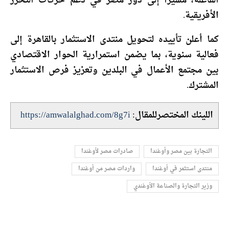
الفاعلة، مشيرًا إلى دور مصر في دعم حركات التحرر
الأفريقية.
كما أعلن تأييده لتحويل منتدى الاستثمار بالقاهرة إلى
فعالية سنوية، بما يضمن استمرارية الحوار الاقتصادي
بين مجتمع الأعمال في البلدين وتعزيز فرص الاستثمار
المشترك.
اللينك المختصرللمقال:
https://amwalalghad.com/8g7i
التجارة بين مصر وأوغندا
صادرات مصر لأوغندا
منتدى استثمر في أوغندا
واردات مصر من أوغندا
وزير التجارة والصناعة الأوغندي