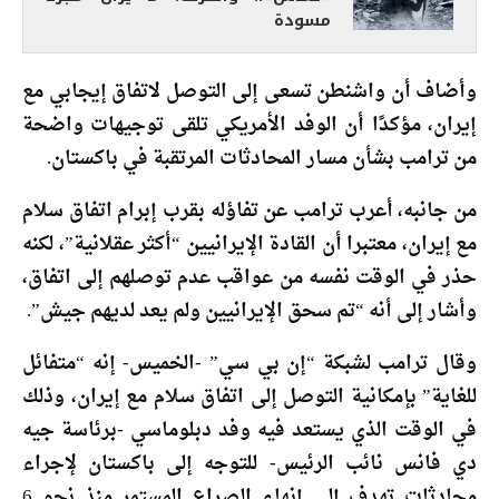
مسودة
وأضاف أن واشنطن تسعى إلى التوصل لاتفاق إيجابي مع
إيران، مؤكدًا أن الوفد الأمريكي تلقى توجيهات واضحة
من ترامب بشأن مسار المحادثات المرتقبة في باكستان.
من جانبه، أعرب ترامب عن تفاؤله بقرب إبرام اتفاق سلام
مع إيران، معتبرا أن القادة الإيرانيين “أكثر عقلانية”، لكنه
حذر في الوقت نفسه من عواقب عدم توصلهم إلى اتفاق،
وأشار إلى أنه “تم سحق الإيرانيين ولم يعد لديهم جيش”.
وقال ترامب لشبكة “إن بي سي” -الخميس- إنه “متفائل
للغاية” بإمكانية التوصل إلى اتفاق سلام مع إيران، وذلك
في الوقت الذي يستعد فيه وفد دبلوماسي -برئاسة جيه
دي فانس نائب الرئيس- للتوجه إلى باكستان لإجراء
محادثات تهدف إلى إنهاء الصراع المستمر منذ نحو 6