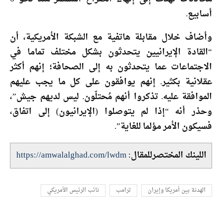
أسابيع.
وأضاف خلال مقابلة هاتفية مع الشبكة الأمريكية، أن
“القادة الإيرانيين يتحدثون بشكل مختلف تماما في
الاجتماعات عما يتحدثون به إلى الصحافة؛ إنهم أكثر
عقلانية بكثير. إنهم يوافقون على كل ما يجب عليهم
الموافقة عليه. تذكروا أنهم مُحتلّون. ليس لديهم جيش”،
وحذر أنه “إذا لم يتوصلوا (الإيرانيون) إلى اتفاق،
فسيكون الأمر مؤلما للغاية”.
اللينك المختصرللمقال:
https://amwalalghad.com/lwdm
الهدنة بين أمريكا وإيران
ترامب
نائب الرئيس الأمريكي