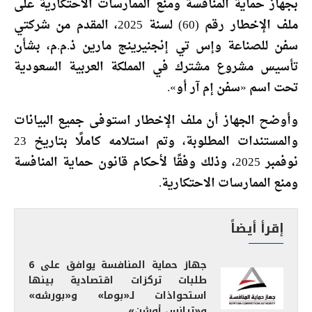
بجهاز حماية المنافسة ومنع الممارسات الاحتكارية على
ملف الإخطار رقم (60) لسنة 2025، المقدم من شركتي
سفن للصناعة وإس تي إنجنيرينج مارين ذ.م.م، بشأن
تأسيس مشروع مشترك في المملكة العربية السعودية
تحت اسم «سفن إم آر أو».
وأوضح الجهاز أن ملف الإخطار استوفى جميع البيانات
والمستندات المطلوبة، وتم استلامه كاملًا بتاريخ 23
نوفمبر 2025، وذلك وفقًا لأحكام قانون حماية المنافسة
ومنع الممارسات الاحتكارية.
إقرأ أيضاً
جهاز حماية المنافسة يوافق على 6
طلبات تركزات اقتصادية بينها
استحواذات لـ«بوما» و«بورشه»
و«ترانس أوشن»