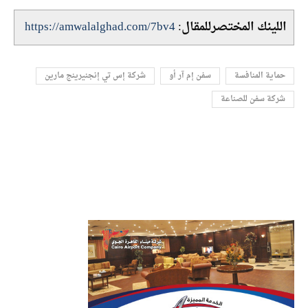
اللينك المختصرللمقال:
https://amwalalghad.com/7bv4
حماية المنافسة
سفن إم آر أو
شركة إس تي إنجنيرينج مارين
شركة سفن للصناعة