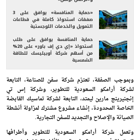
«حماية المنافسة» يوافق على 3
صفقات استحواذ كاملة في قطاعات
التمويل والخدمات اللوجستية
حماية المنافسة يوافق على طلب
استحواذ «إي دي إف باور» على 20%
من أسهم شركة أوبيليسك للطاقة
الشمسية
وبموجب الصفقة، تعتزم شركة سفن للصناعة، التابعة
لشركة أرامكو السعودية للتطوير، وشركة إس تي
إنجنيرينج مارين ليمتد، التابعة لشركة تماسيك القابضة
الخاصة المحدودة، إنشاء مشروع مشترك لمزاولة أنشطة
الصيانة والإصلاح والتجديد للسفن التجارية.
وتعمل شركة أرامكو السعودية للتطوير وأطرافها