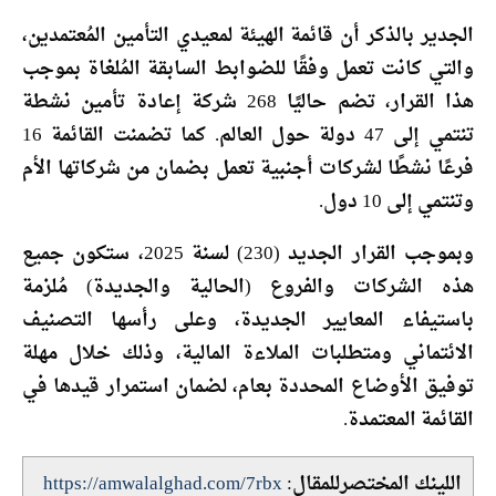
الجدير بالذكر أن قائمة الهيئة لمعيدي التأمين المُعتمدين،
والتي كانت تعمل وفقًا للضوابط السابقة المُلغاة بموجب
هذا القرار، تضم حاليًا 268 شركة إعادة تأمين نشطة
تنتمي إلى 47 دولة حول العالم. كما تضمنت القائمة 16
فرعًا نشطًا لشركات أجنبية تعمل بضمان من شركاتها الأم
وتنتمي إلى 10 دول.
وبموجب القرار الجديد (230) لسنة 2025، ستكون جميع
هذه الشركات والفروع (الحالية والجديدة) مُلزمة
باستيفاء المعايير الجديدة، وعلى رأسها التصنيف
الائتماني ومتطلبات الملاءة المالية، وذلك خلال مهلة
توفيق الأوضاع المحددة بعام، لضمان استمرار قيدها في
القائمة المعتمدة.
اللينك المختصرللمقال:
https://amwalalghad.com/7rbx