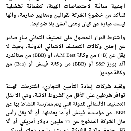
أجنبية مماثلة لاختصاصات الهيئة، كضمانة تشغيلية
للتأكد من خضوع الشركة لقوانين ومعايير صارمة، وأنها
ليست عبارة عن كيان وهمي أنشئ بلا ضوابط.
واشترط القرار الحصول على تصنيف ائتماني سارٍ صادر
عن إحدى وكالات التصنيف الائتماني الدولية، بحيث لا
يقل عن (B+) من وكالة A.M Best، أو (BBB) من ستاندرد
آند بورز S&P أو (BBB) من وكالة فيتش أو (Baa) من
وكالة موديز.
ولقيد شركات إعادة التأمين التجاري، اشترطت الهيئة
توافر شرطين على الأقل من الشروط الآتية، وهي ألا يقل
التصنيف الائتماني للدولة التي يتم ممارسة النشاط بها عن
BBB- من مؤسسة فيتش أو ما يعادلها، أو ألا يقل رأس
مال الشركة المدفوع عن 75 مليون دولار أمريكي أو ألا
تقل حقوق ملكية الشركة عن 125 مليون دولار أمريكي.