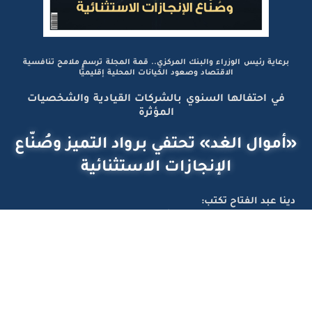
برعاية رئيس الوزراء والبنك المركزي.. قمة المجلة ترسم ملامح تنافسية
الاقتصاد وصعود الكيانات المحلية إقليميًّا
في احتفالها السنوي بالشركات القيادية والشخصيات
المؤثرة
«أموال الغد» تحتفي برواد التميز وصُنّاع
الإنجازات الاستثنائية
دينا عبد الفتاح تكتب:
الاقتصادات لا تنمو فقط بإنتاج الثروة بل بصناعة المعايير
تواصل معانا