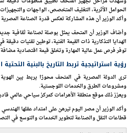
الحوامل الأثرية، التغليف المتخصص، الواجهات والتجهيزات ا
وأكد الوزير أن هذه المشاركة تعكس قدرة الصناعة المصرية عل
وأضاف الوزير أن المتحف يمثل بوصلة لصناعة ثقافية جديدة 
الهدايا التذكارية ذات القيمة الفنية، توطين تقنيات دقيقة
توفر فرص عمل عالية المهارة وتخلق قيمة اقتصادية مضافة ت
رؤية استراتيجية تربط التاريخ بالبنية التحتية ا
ترى الدولة المصرية في المتحف محورًا يربط بين الهوية
ومشروعات الطرق والخدمات اللوجستية.
ويعزز ذلك موقع منطقة الأهرامات كمركز سياحي عالمي قادر ع
وأكد الوزير أن مصر اليوم تبرهن على امتداد عقلها الهند
قطاعات النقل والصناعة لتطوير الخدمات والتوسع في التصنيع
اللينك المختصرللمقال:
https://amwalalghad.com/4j0r