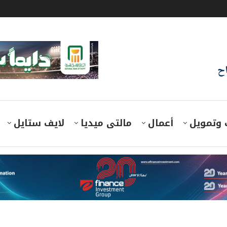
اح
 وتمويل
أعمال
مالتى ميديا
لايف ستايل
ي الكبير بشبكات النقل