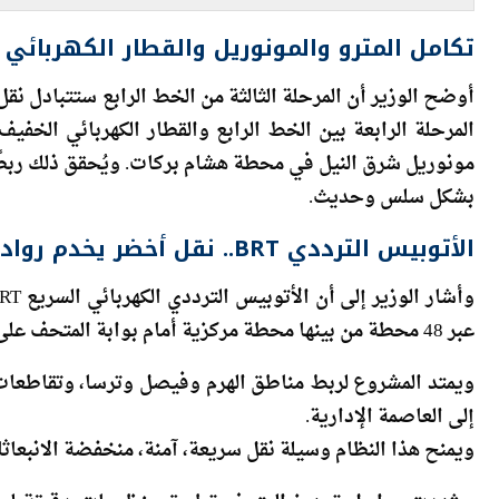
تكامل المترو والمونوريل والقطار الكهربائ
أوضح الوزير أن المرحلة الثالثة من الخط الرابع ستتبادل ن
مونوريل شرق النيل في محطة هشام بركات. ويُحقق ذلك ربطًا 
بشكل سلس وحديث.
الأتوبيس الترددي BRT.. نقل أخضر يخدم رواد المتحف
عبر 48 محطة من بينها محطة مركزية أمام بوابة المتحف على الطريق الدائري.
ويمتد المشروع لربط مناطق الهرم وفيصل وترسا، وتقاطعات
إلى العاصمة الإدارية.
ويمنح هذا النظام وسيلة نقل سريعة، آمنة، منخفضة الانبعاثات، 
وشهدت مراحل تجهيز المتحف تطبيق منظومات دقيقة لسل