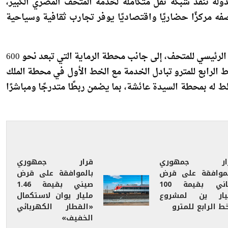
صفه مركزًا حضاريًا واقتصاديًا يوفر تجارب ثقافية وسياحية
وقال الوزير إن محطة المتحف المصري الواقعة أمام المدخل الرئيسي للمتحف، إلى جانب محطة الرماية التي تبعد نحو 600
 الرابع للمترو تبادل الخدمة مع الخط الأول في محطة الملك
له بمحطة السيدة عائشة، بما يضمن ربطًا متدرجًا ومباشرًا
ار جمهوري
قرار جمهوري
لموافقة على قرض
بالموافقة على قرض
ياباني بقيمة 100
صيني بقيمة 1.46
يار ين لمشروع
مليار يوان لاستكمال
ط الرابع للمترو
«القطار الكهربائي
الخفيف»