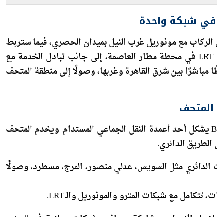
ي في شبكة واحدة
قل الركاب مع مونوريل غرب النيل بميدان الحصري، فيما ستربط
المرحلة الرابعة بين الخط الرابع والقطار الكهربائي الخفيف LRT في محطة مطار العاصمة، إلى جانب تبادل الخدمة مع
مباشرًا بين شرق القاهرة وغربها، وصولًا إلى منطقة المتحف
وأشار الوزير إلى أن الأتوبيس الترددي الكهربائي السريع BRT يشكل أحد أعمدة النقل الجماعي المستدام. ويخدم المتحف
 الدائري مثل السويس، عدلي منصور، المرج، مسطرد، وصولًا
تتكامل مع شبكات المترو والمونوريل والـ LRT.
اسل الإمداد، بمشاركة مصانع وشركات وطنية في تصنيع