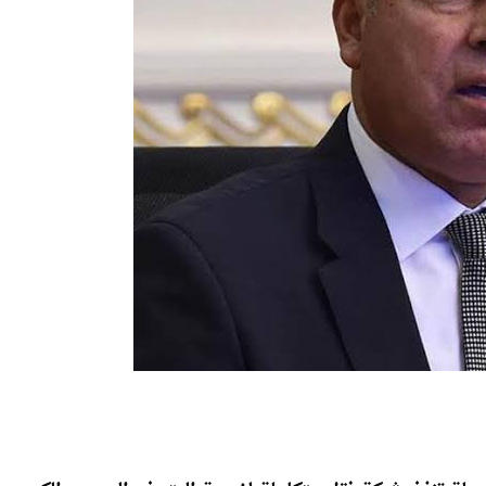
دولة تنفذ شبكة نقل متكاملة لخدمة المتحف المصري الكبير،