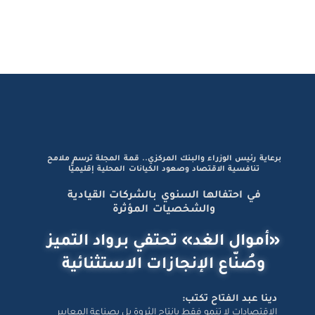
برعاية رئيس الوزراء والبنك المركزي.. قمة المجلة ترسم ملامح
تنافسية الاقتصاد وصعود الكيانات المحلية إقليميًّا
في احتفالها السنوي بالشركات القيادية
والشخصيات المؤثرة
«أموال الغد» تحتفي برواد التميز
وصُنّاع الإنجازات الاستثنائية
دينا عبد الفتاح تكتب:
الاقتصادات لا تنمو فقط بإنتاج الثروة بل بصناعة المعايير