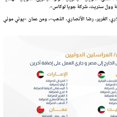
لندى، الكويتية البحرينية، لولو، البحرين، الكويتية الهندية
ركة وول ستريت، شركة جويا لوكاس».
 لاري، الغرير، رضا الأنصاري، الذهب»، ومن عمان «يوني موني