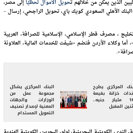
يين الذين يمكن من خلالهم ت
حويل الأموال لحظيًا
إلى مصر،
ية تضم «البنك الأهلي السعودي كويك باي، تحويل الراجحي، إرسال –
خليج ، مصرف قطر الإسلامي، الإسلامية للصرافة، العربية
 أما وكلاء الأردن فتضم «شيفت للخدمات المالية، العلاونة
صرافة».
بنك المركزي يطرح
البنك المركزي يشكل
دات خزانة بقيمة
مجموعة عمل من
16.5 مليار جنيه..
الوزارات والجهات
ثنين المقبل
المعنية لإصدار تصنيف
التمويل المستدام