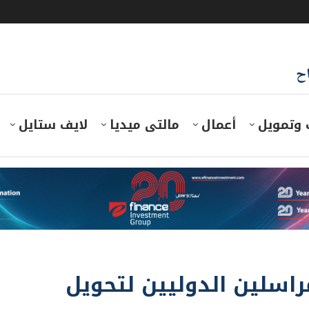
اح
 وتمويل
أعمال
مالتى ميديا
لايف ستايل
راسلين الدوليين لتحويل