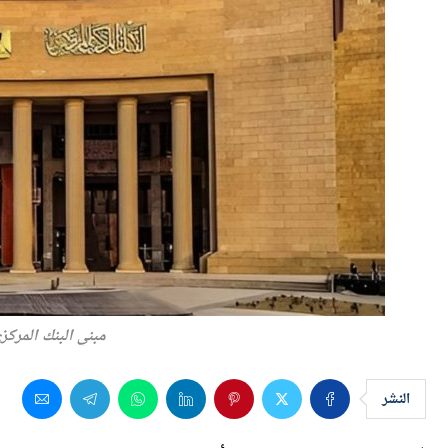
مبني البنك المركزي
النشر