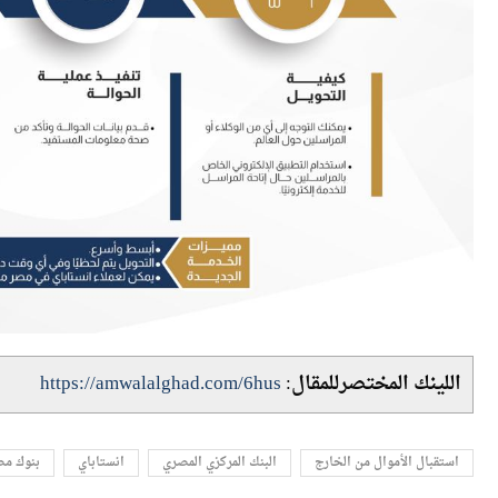
اللينك المختصرللمقال:
https://amwalalghad.com/6hus