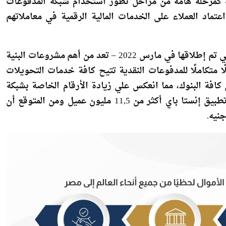
هر يونيو الماضي، عن طريق المراسلين للبنوك المقدمة للخدمة
 كمرحلة هامة من مراحل تطور استخدام شبكة المدفوعات
تماد العملاء على الخدمات المالية الرقمية في معاملاتهم
جدير بالذكر أن المنظومة الوطنية للمدفوعات اللحظية – التي تم إطلاقها في مارس 2022 – تعد من أهم مشروعات البنية
لًا متكاملًا للمدفوعات النقدية تتيح كافة خدمات التحويلات
ال أيام الأسبوع على مدار 24 ساعة لدي كافة البنوك، مما انعكس علي زيادة الأرقام الخاصة بشبكة
المدفوعات اللحظية حيث بلغ عدد العملاء المسجلين على تطبيق إنستا باي أكثر من 11,5 مليون عميل ومن المتوقع أن