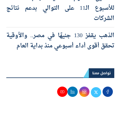
صناديق الأسهم العالمية تجذب تدفقات
للأسبوع الـ11 على التوالي بدعم نتائج
الشركات
الذهب يقفز 130 جنيهًا في مصر.. والأوقية
تحقق أقوى أداء أسبوعي منذ بداية العام
تواصل معنا