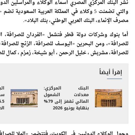
نشر البنك المركزي المصري أسماء الوكلاء والمراسلين الدول
والتي تضمنت 5 وكلاء في المملكة العربية السعود
مصرف الإنماء، البنك العربي الوطني، بنك البلاد».
أما بنوك وشركات دولة قطر فتشمل «الفردان للصرافة، ال
للصرافة»، ومن البحرين «اليوسف للصرافة، الزنج للصرافة»،
للصرافة، مشربش ، خليل الرحمن ، أبو شيخة، زمزم ، كمال لل
إقرأ أيضاً
البنك المركزي:
ال
معدلات الشمول
سن
المالي تقفز إلى 79%
بنهاية يونيو 2026
الا