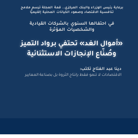
برعاية رئيس الوزراء والبنك المركزي.. قمة المجلة ترسم ملامح
تنافسية الاقتصاد وصعود الكيانات المحلية إقليميًّا
في احتفالها السنوي بالشركات القيادية
والشخصيات المؤثرة
«أموال الغد» تحتفي برواد التميز
وصُنّاع الإنجازات الاستثنائية
دينا عبد الفتاح تكتب:
الاقتصادات لا تنمو فقط بإنتاج الثروة بل بصناعة المعايير