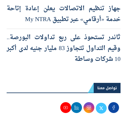
والتوسع مستمر بافتتاح 3 فروع جديدة
جهاز تنظيم الاتصالات يعلن إعادة إتاحة
خدمة «أرقامي» عبر تطبيق My NTRA
ثاندر تستحوذ على ربع تداولات البورصة..
وقيم التداول تتجاوز 83 مليار جنيه لدى أكبر
10 شركات وساطة
تواصل معنا