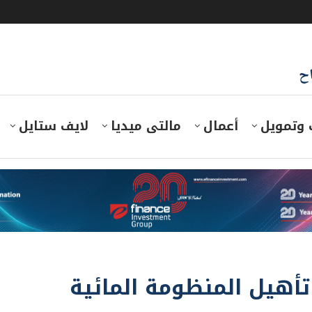
اح
 وتمويل
أعمال
مالتى ميديا
لايف ستايل
تأهيل المنظومة المائية