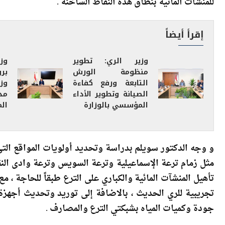
النقاط الساخنة المتبقيه التى تتطلب إتخاذ إجراءات بعيد
للمنشآت المائية بنطاق هذه النقاط الساخنة .
إقرأ أيضاً
وزير الري: تطوير
وزي
منظومة الورش
بر
التابعة ورفع كفاءة
وز
الصيانة وتطوير الأداء
مد
المؤسسي بالوزارة
الم
و وجه الدكتور سويلم بدراسة وتحديد أولويات المواقع التى
مثل زمام ترعة الإسماعيلية وترعة السويس وترعة وادى النق
تأهيل المنشآت المائية والكباري على الترع طبقاً للحاجة ، 
تجريبية للري الحديث ، بالاضافة إلى توريد وتحديث أجهزة