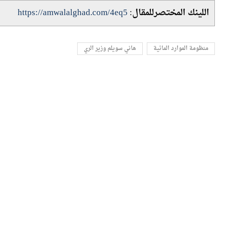
جودة وكميات المياه بشبكتي الترع والمصارف .
اللينك المختصرللمقال:
https://amwalalghad.com/4eq5
منظومة الموارد المائية
هاني سويلم وزير الري