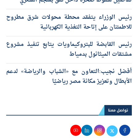
تفاصيل سقوط صخرة داخل نفق بمنجم السكري
رئيس الوزراء يتفقد محطة محولات شرق مطروح
للاطمئنان على إتاحة التغذية الكهربائية
رئيس القابضة للبتروكيماويات يتابع تنفيذ مشروع
مشتقات الميثانول بدمياط
أفضل نجيب:التعاون مع «الشباب والرياضة» لدعم
الأبطال وتعزيز مكانة مصر رياضيًا
تواصل معنا