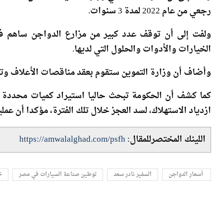
ولفت إلى أن الدولة ممثلة في وزارة المالية ستتحمل سداد ال
رجعي من عام 2022 لمدة 3 سنوات.
ولفت إلى أن توقف عدد كبير من مزارع الدواجن ساهم في
الخيارات والأدوات والحلول التي لديها.
وأضاف أن وزارة التموين ستقوم بعقد مناقصات الأعلاف وتو
كما كشف أن الحكومة تبحث حاليا استيراد كميات محددة 
ازدياد الاستهلاك، لسد العجز خلال تلك الفترة، مؤكدا أن عمل
اللينك المختصرللمقال:
https://amwalalghad.com/psfh
السفير نادر سعد
توطين صناعة السيارات في مصر
خ