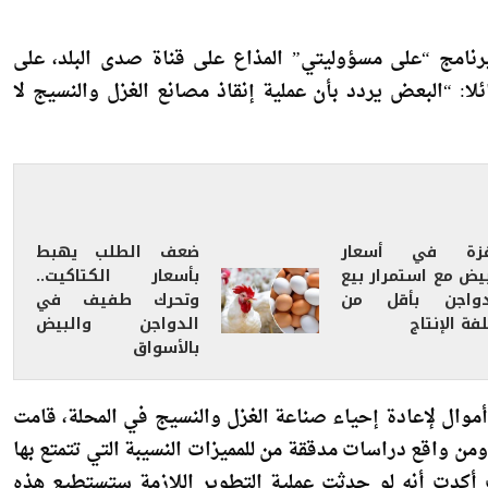
ارة رئيس الوزراء الدكتور مصطفى مدبولي إلى مدينة المحلة
نامج “على مسؤوليتي” المذاع على قناة صدى البلد، على
ا: “البعض يردد بأن عملية إنقاذ مصانع الغزل والنسيج لا
زة في أسعار
ضعف الطلب يهبط
بيض مع استمرار بيع
بأسعار الكتاكيت..
دواجن بأقل من
وتحرك طفيف في
فة الإنتاج
الدواجن والبيض
بالأسواق
أموال لإعادة إحياء صناعة الغزل والنسيج في المحلة، قامت
من واقع دراسات مدققة من للمميزات النسيبة التي تتمتع بها