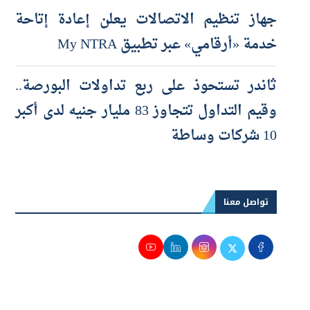
والتوسع مستمر بافتتاح 3 فروع جديدة
جهاز تنظيم الاتصالات يعلن إعادة إتاحة
خدمة «أرقامي» عبر تطبيق My NTRA
ثاندر تستحوذ على ربع تداولات البورصة..
وقيم التداول تتجاوز 83 مليار جنيه لدى أكبر
10 شركات وساطة
تواصل معنا