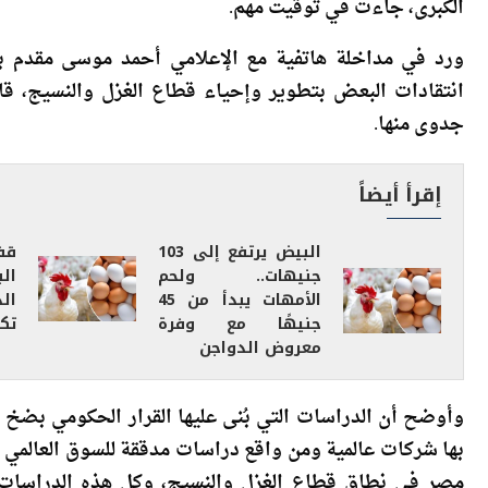
قال السفير نادر سعد، المتحدث باسم مجلس الوزراء، إن زي
الكبرى، جاءت في توقيت مهم.
ورد في مداخلة هاتفية مع الإعلامي أحمد موسى مقدم بر
انتقادات البعض بتطوير وإحياء قطاع الغزل والنسيج، قائل
جدوى منها.
إقرأ أيضاً
البيض يرتفع إلى 103
قف
جنيهات.. ولحم
ال
الأمهات يبدأ من 45
ال
جنيهًا مع وفرة
تكل
معروض الدواجن
وأوضح أن الدراسات التي بُنى عليها القرار الحكومي بضخ 
بها شركات عالمية ومن واقع دراسات مدققة للسوق العالمي و