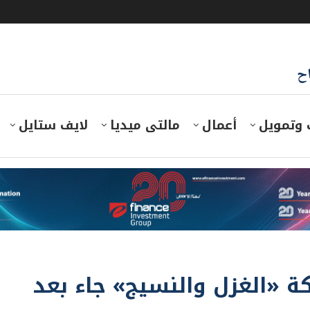
اح
 وتمويل
أعمال
مالتى ميديا
لايف ستايل
ة «الغزل والنسيج» جاء بعد