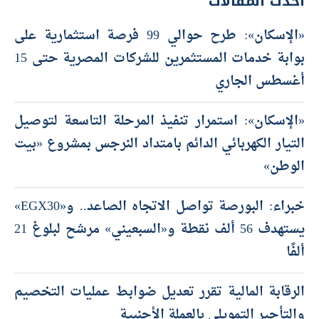
أحدث المقالات
«الإسكان»: طرح حوالي 99 فرصة استثمارية على
بوابة خدمات المستثمرين للشركات المصرية حتى 15
أغسطس الجاري
«الإسكان»: استمرار تنفيذ المرحلة التاسعة لتوصيل
التيار الكهربائي الدائم بامتداد النرجس بمشروع «بيت
الوطن»
خبراء: البورصة تواصل الاتجاه الصاعد.. و«EGX30»
يستهدف 56 ألف نقطة و«السبعيني» مرشح لبلوغ 21
ألفًا
الرقابة المالية تقرر تعديل ضوابط عمليات التخصيم
والتأجير التمويلي بالعملة الأجنبية