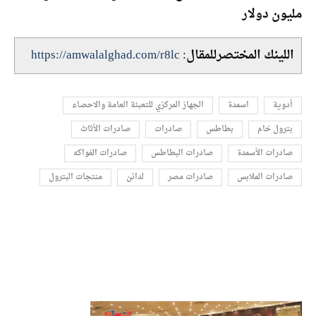
مليون دولار
اللينك المختصرللمقال:
https://amwalalghad.com/r8lc
أدوية
اسمدة
الجهاز المركزي للتعبئة العامة والاحصاء
بترول خام
بطاطس
صادرات
صادرات الأثاث
صادرات الأسمدة
صادرات البطاطس
صادرات الفواكه
صادرات الملابس
صادرات مصر
لدائن
منتجات البترول