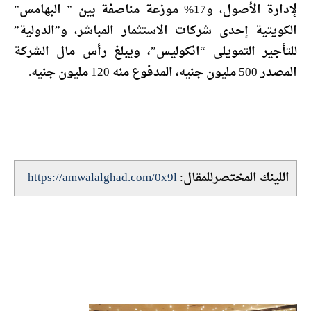
لإدارة الأصول، و17% موزعة مناصفة بين ” البهامس”
الكويتية إحدى شركات الاستثمار المباشر، و”الدولية”
للتأجير التمويلى “انكوليس”، ويبلغ رأس مال الشركة
المصدر 500 مليون جنيه، المدفوع منه 120 مليون جنيه.
اللينك المختصرللمقال:
https://amwalalghad.com/0x9l