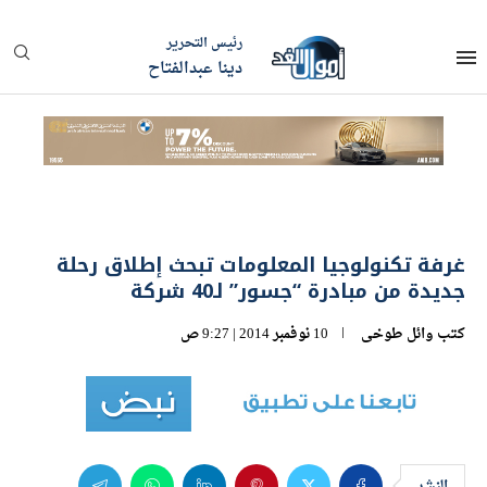
رئيس التحرير
دينا عبدالفتاح
غرفة تكنولوجيا المعلومات تبحث إطلاق رحلة
جديدة من مبادرة “جسور” لـ40 شركة
كتب
وائل طوخى
10 نوفمبر 2014 | 9:27 ص
النشر