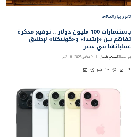
تكنولوجيا واتصالات
باستثمارات 100 مليون دولار .. توقيع مذكرة
تفاهم بين «إيتيدا» و«كونيكتا» لإطلاق
عملياتها في مصر
بواسطة
اسلام فضل
9 يناير 2025 | 3:18 م