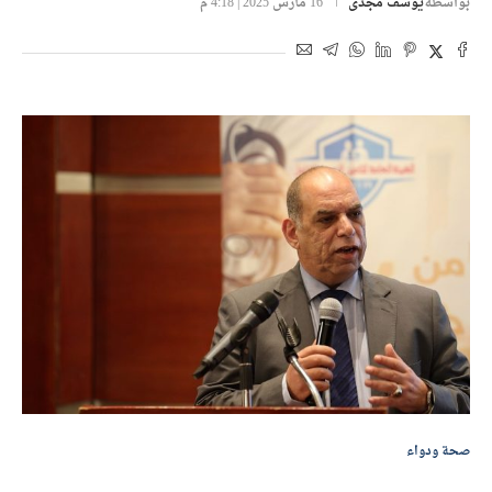
بواسطة
يوسف مجدى
16 مارس 2025 | 4:18 م
صحة ودواء