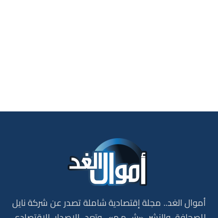
أموال الغد.. مجلة إقتصادية شاملة تصدر عن شركة نايل
للصحافة والنشر «ش.م.م»، وتعد الاصدار الاقتصادي