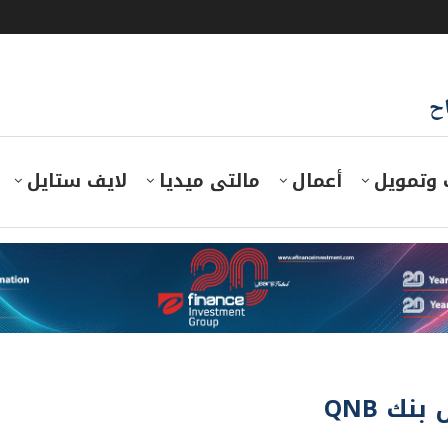
اح
 وتمويل
أعمال
مالتى ميديا
لايف ستايل
بنك QNB