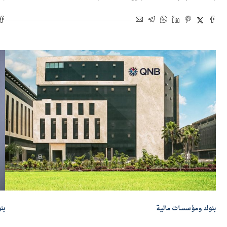
بواسطة
هاجر بركات
14 أبريل 2026 | 5:35 م
بو
بنوك ومؤسسات مالية
بن