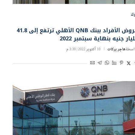
وك
قروض الأفراد ببنك QNB الأهلي ترتفع إلى 41.8
يار جنيه بنهاية سبتمبر 2022
اسطة
هاجر بركات
10 أكتوبر 2022 | 3:39 م