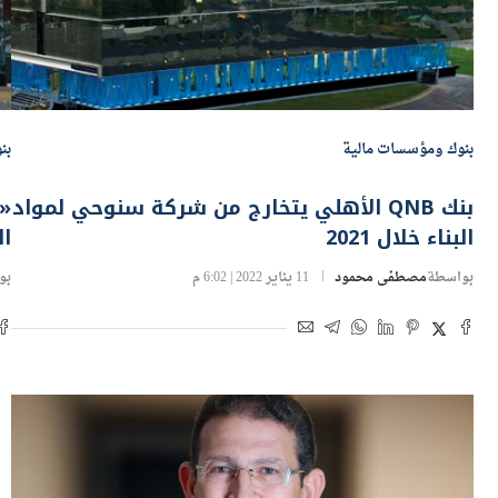
بنوك ومؤسسات مالية
بن
بنك QNB الأهلي يتخارج من شركة سنوحي لمواد
البناء خلال 2021
ا
بواسطة
مصطفى محمود
11 يناير 2022 | 6:02 م
بو