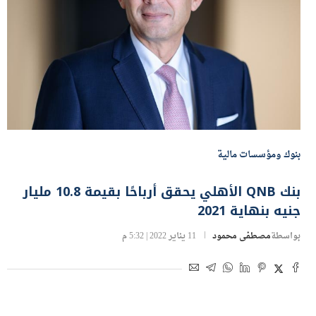
بنوك ومؤسسات مالية
بنك QNB الأهلي يحقق أرباحًا بقيمة 10.8 مليار
جنيه بنهاية 202‪1
بواسطة
مصطفى محمود
11 يناير 2022 | 5:32 م