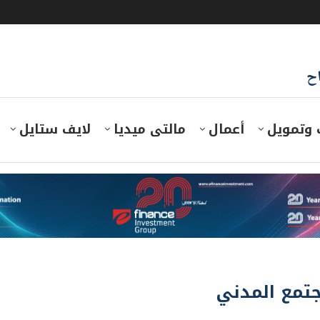
اح
 وتمويل
أعمال
مالتى ميديا
لايف ستايل
تمع المدني