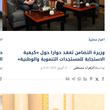
اخبار محلية
اخ
وزيرة التضامن تعقد حوارا حول «كيفية
ص
الاستجابة للمستجدات التنموية والوطنية»
ال
بواسطة
الزهراء مصطفى
21 أبريل 2024 | 9:24 م
بو