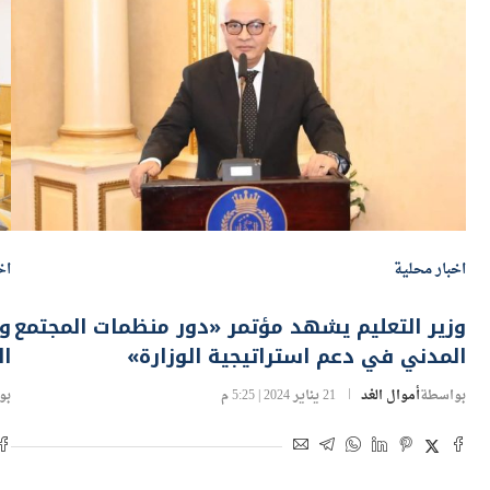
اخبار محلية
اخ
وزير التعليم يشهد مؤتمر «دور منظمات المجتمع
وز
المدني في دعم استراتيجية الوزارة»
ال
بواسطة
أموال الغد
21 يناير 2024 | 5:25 م
بو