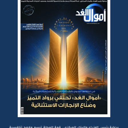
برعاية رئيس الوزراء والبنك المركزي.. قمة المجلة ترسم ملامح تنافسية