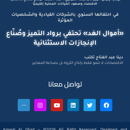
الاقتصاد وصعود الكيانات المحلية إقليميًّا
في احتفالها السنوي بالشركات القيادية والشخصيات
المؤثرة
«أموال الغد» تحتفي برواد التميز وصُنّاع
الإنجازات الاستثنائية
دينا عبد الفتاح تكتب:
الاقتصادات لا تنمو فقط بإنتاج الثروة بل بصناعة المعايير
تواصل معانا
Amwal Al Ghad – ©2026 All Right Reserved. Designed and