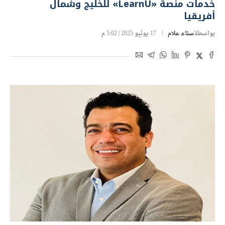
خدمات منصة «LearnU» للخليج وشمال
أفريقيا
بواسطة
سناء علام
17 يونيو 2025 | 5:02 م