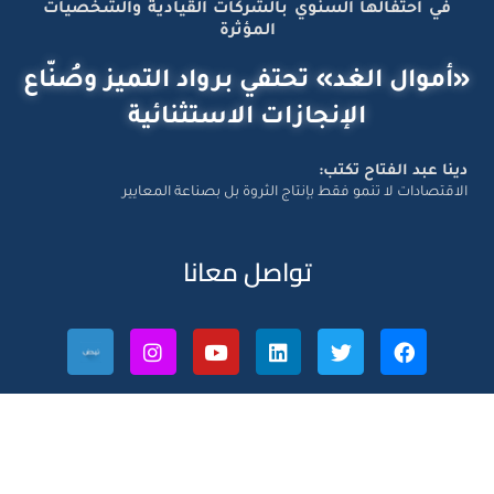
في احتفالها السنوي بالشركات القيادية والشخصيات
المؤثرة
«أموال الغد» تحتفي برواد التميز وصُنّاع
الإنجازات الاستثنائية
دينا عبد الفتاح تكتب:
الاقتصادات لا تنمو فقط بإنتاج الثروة بل بصناعة المعايير
تواصل معانا
Amwal Al Ghad – ©2026 All Right Reserved. Designed and
Developed by
Exlnt Communications