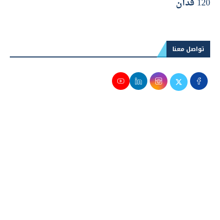
لمشروع «سولاري»..وتطلق مرحلة جديدة بمساحة
120 فدان
تواصل معنا