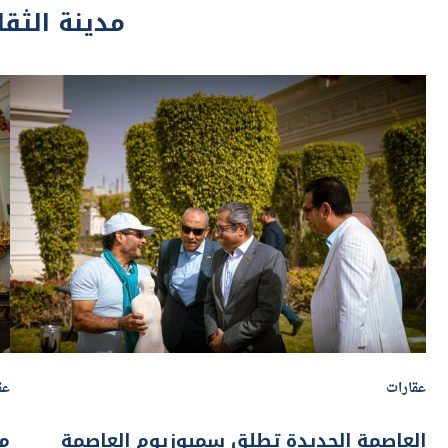
عقارات
عق
العاصمة الجديدة تطلق سمبوزيوم العاصمة
مد
للنحت في دورته التأسيسية
تس