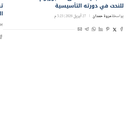
ال
بواسطة
مروة حمدان
27 أبريل 2026 | 5:23 م
بو