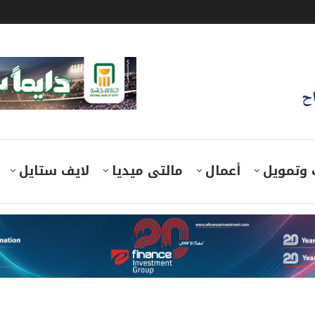
اح
 وتمويل
أعمال
مالتى ميديا
لايف ستايل
فة والفنون