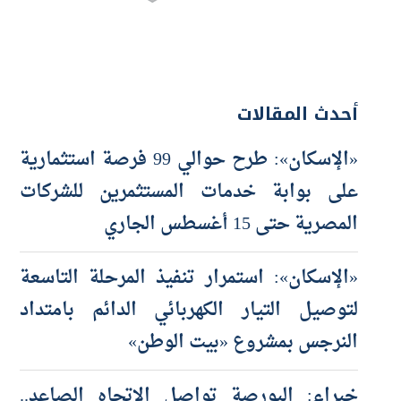
أحدث المقالات
«الإسكان»: طرح حوالي 99 فرصة استثمارية
على بوابة خدمات المستثمرين للشركات
المصرية حتى 15 أغسطس الجاري
«الإسكان»: استمرار تنفيذ المرحلة التاسعة
لتوصيل التيار الكهربائي الدائم بامتداد
النرجس بمشروع «بيت الوطن»
خبراء: البورصة تواصل الاتجاه الصاعد..