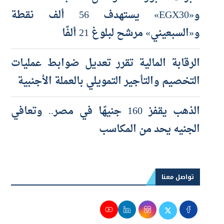
و«EGX30» يستهدف 56 ألف نقطة
و«السبعيني» مرشح لبلوغ 21 ألفًا
الرقابة المالية تقرر تعديل ضوابط عمليات
التخصيم والتأجير التمويلي بالعملة الأجنبية
الذهب يقفز 160 جنيهًا في مصر.. وتعافي
الجنيه يحد من المكاسب
تواصل معنا