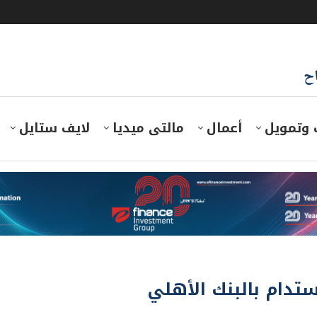
اح
 وتمويل
أعمال
مالتى ميديا
لايف ستايل
تدام بالبنك الأهلي