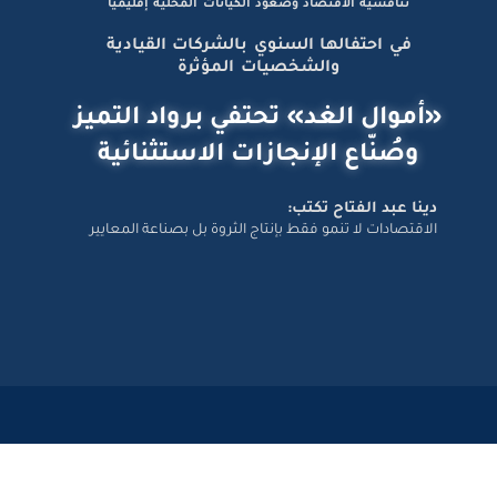
برعاية رئيس الوزراء والبنك المركزي.. قمة المجلة ترسم ملامح
تنافسية الاقتصاد وصعود الكيانات المحلية إقليميًّا
في احتفالها السنوي بالشركات القيادية
والشخصيات المؤثرة
«أموال الغد» تحتفي برواد التميز
وصُنّاع الإنجازات الاستثنائية
دينا عبد الفتاح تكتب:
الاقتصادات لا تنمو فقط بإنتاج الثروة بل بصناعة المعايير