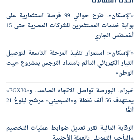
أحدث المقالات
«الإسكان»: طرح حوالي 99 فرصة استثمارية على
بوابة خدمات المستثمرين للشركات المصرية حتى 15
أغسطس الجاري
«الإسكان»: استمرار تنفيذ المرحلة التاسعة لتوصيل
التيار الكهربائي الدائم بامتداد النرجس بمشروع «بيت
الوطن»
خبراء: البورصة تواصل الاتجاه الصاعد.. و«EGX30»
يستهدف 56 ألف نقطة و«السبعيني» مرشح لبلوغ 21
ألفًا