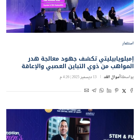
استثمار
إمبلويابيليتي تكشف جهود معالجة هدر
المواهب من ذوي التباين العصبي والإعاقة
بواسطة
أموال الغد
13 ديسمبر 2025 | 4:26 م