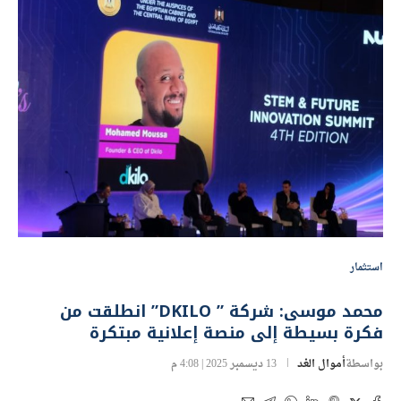
استثمار
محمد موسى: شركة ” DKILO” انطلقت من
فكرة بسيطة إلى منصة إعلانية مبتكرة
بواسطة
أموال الغد
13 ديسمبر 2025 | 4:08 م