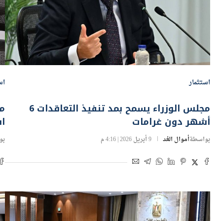
استثمار
اس
مجلس الوزراء يسمح بمد تنفيذ التعاقدات 6
م
أشهر دون غرامات
اس
بواسطة
أموال الغد
9 أبريل 2026 | 4:16 م
بو