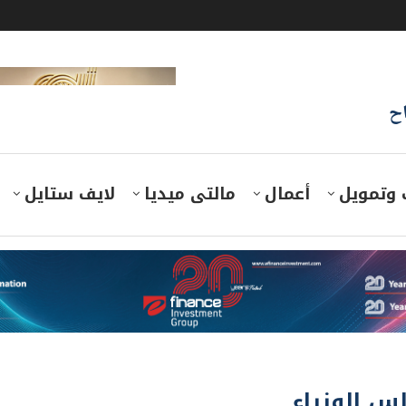
اح
 وتمويل
أعمال
مالتى ميديا
لايف ستايل
س الوزراء