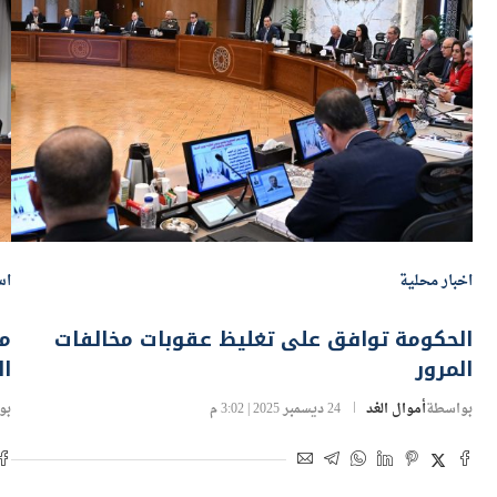
اخبار محلية
اس
الحكومة توافق على تغليظ عقوبات مخالفات
مج
المرور
ال
بواسطة
أموال الغد
24 ديسمبر 2025 | 3:02 م
بو