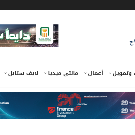
اح
 وتمويل
أعمال
مالتى ميديا
لايف ستايل
 في البنوك