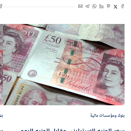
بواسطة
هاجر بركات
25 مايو 2026 | 9:01 ص
بو
بنوك ومؤسسات مالية
بن