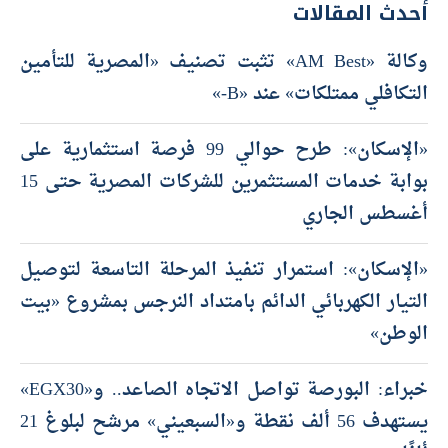
أحدث المقالات
وكالة «AM Best» تثبت تصنيف «المصرية للتأمين
التكافلي ممتلكات» عند «B-»
«الإسكان»: طرح حوالي 99 فرصة استثمارية على
بوابة خدمات المستثمرين للشركات المصرية حتى 15
أغسطس الجاري
«الإسكان»: استمرار تنفيذ المرحلة التاسعة لتوصيل
التيار الكهربائي الدائم بامتداد النرجس بمشروع «بيت
الوطن»
خبراء: البورصة تواصل الاتجاه الصاعد.. و«EGX30»